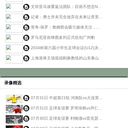
文班亚马谈重返法国队：目前不想念NBA，但很想念FIBA篮球
记者：勇士并未完全放弃在未来让库里与杜兰特重聚的想法
里奇-保罗：詹姆斯会吸引媒体关注，布朗能从他身上学到很多
罗马尼亚前锋图多列正式告别广州豹
2034杯第六届小学生足球会议(U12)决赛冠军组半决赛
上海港将主场迎战刚换教练的山东泰山
录像精选
07月31日 中超第21轮 河南队vs大连英博 全场录像回放
07月31日 足球友谊赛 罗塔埃根vs拜仁慕尼黑 全场录像回放
07月30日 足球友谊赛 利物浦vs雷克瑟姆 全场录像回放