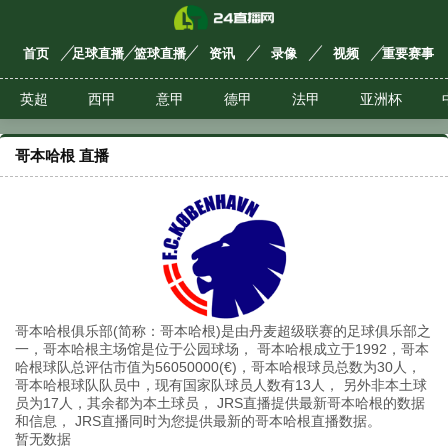
首页
足球直播
篮球直播
资讯
录像
视频
重要赛事
英超
西甲
意甲
德甲
法甲
亚洲杯
哥本哈根 直播
哥本哈根俱乐部(简称：哥本哈根)是由丹麦超级联赛的足球俱乐部之
一，哥本哈根主场馆是位于公园球场， 哥本哈根成立于1992，哥本
哈根球队总评估市值为56050000(€)，哥本哈根球员总数为30人，
哥本哈根球队队员中，现有国家队球员人数有13人， 另外非本土球
员为17人，其余都为本土球员， JRS直播提供最新哥本哈根的数据
和信息， JRS直播同时为您提供最新的哥本哈根直播数据。
暂无数据