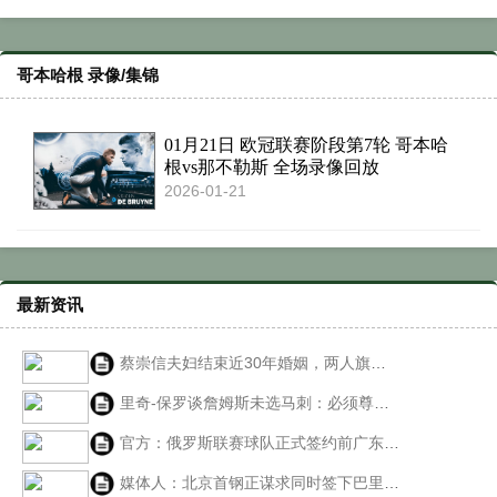
哥本哈根 录像/集锦
01月21日 欧冠联赛阶段第7轮 哥本哈
根vs那不勒斯 全场录像回放
2026-01-21
最新资讯
蔡崇信夫妇结束近30年婚姻，两人旗下众多商业项目不受影响
里奇-保罗谈詹姆斯未选马刺：必须尊重文班亚马的球队地位
官方：俄罗斯联赛球队正式签约前广东外援奎因
媒体人：北京首钢正谋求同时签下巴里-布朗和韦瑟斯庞